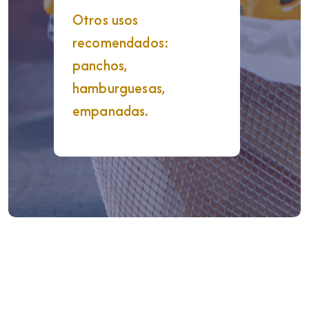
Otros usos
recomendados:
panchos,
hamburguesas,
empanadas.